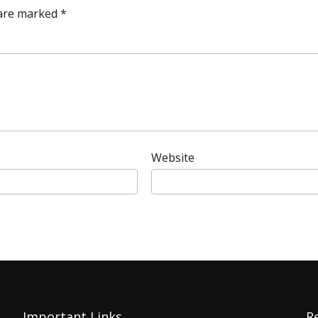
 are marked
*
Website
Important Links
R